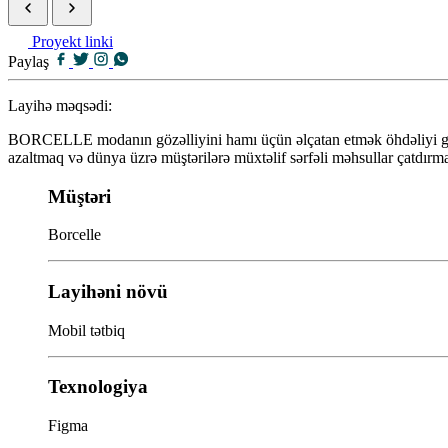
Proyekt linki
Paylaş
Layihə məqsədi:
BORCELLE modanın gözəlliyini hamı üçün əlçatan etmək öhdəliyi götürə
azaltmaq və dünya üzrə müştərilərə müxtəlif sərfəli məhsullar çatdırma
Müştəri
Borcelle
Layihəni növü
Mobil tətbiq
Texnologiya
Figma