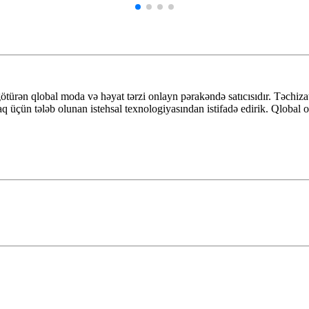
n qlobal moda və həyat tərzi onlayn pərakəndə satıcısıdır. Təchizatçıl
q üçün tələb olunan istehsal texnologiyasından istifadə edirik. Qlobal o