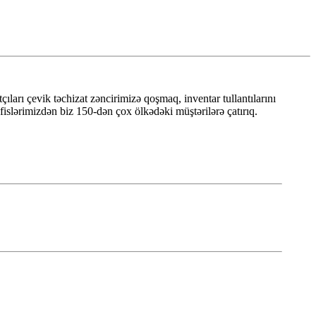
arı çevik təchizat zəncirimizə qoşmaq, inventar tullantılarını
fislərimizdən biz 150-dən çox ölkədəki müştərilərə çatırıq.