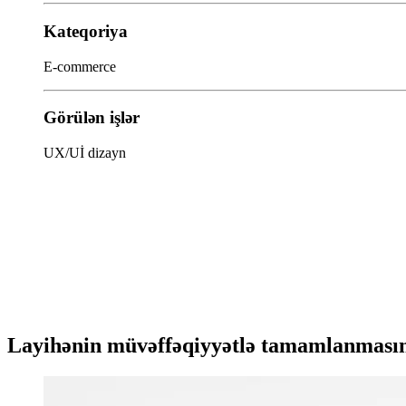
Kateqoriya
E-commerce
Görülən işlər
UX/Uİ dizayn
Layihənin müvəffəqiyyətlə tamamlanmasın