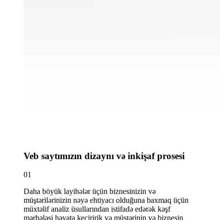
Veb saytımızın dizaynı və inkişaf prosesi
01
Daha böyük layihələr üçün biznesinizin və
müştərilərinizin nəyə ehtiyacı olduğuna baxmaq üçün
müxtəlif analiz üsullarından istifadə edərək kəşf
mərhələsi həyata keçiririk və müştərinin və biznesin