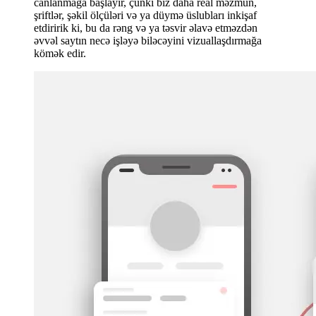
canlanmağa başlayır, çünki biz daha real məzmun,
şriftlər, şəkil ölçüləri və ya düymə üslubları inkişaf
etdiririk ki, bu da rəng və ya təsvir əlavə etməzdən
əvvəl saytın necə işləyə biləcəyini vizuallaşdırmağa
kömək edir.