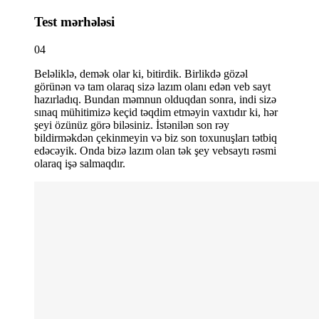
Test mərhələsi
04
Beləliklə, demək olar ki, bitirdik. Birlikdə gözəl
görünən və tam olaraq sizə lazım olanı edən veb sayt
hazırladıq. Bundan məmnun olduqdan sonra, indi sizə
sınaq mühitimizə keçid təqdim etməyin vaxtıdır ki, hər
şeyi özünüz görə biləsiniz. İstənilən son rəy
bildirməkdən çekinmeyin və biz son toxunuşları tətbiq
edəcəyik. Onda bizə lazım olan tək şey vebsaytı rəsmi
olaraq işə salmaqdır.