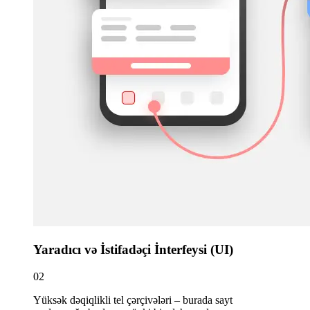
Yaradıcı və İstifadəçi İnterfeysi (UI)
02
Yüksək dəqiqlikli tel çərçivələri – burada sayt