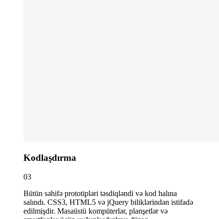
Kodlaşdırma
03
Bütün səhifə prototipləri təsdiqləndi və kod halına
salındı. CSS3, HTML5 və jQuery biliklərindən istifadə
edilmişdir. Masaüstü kompüterlər, planşetlər və