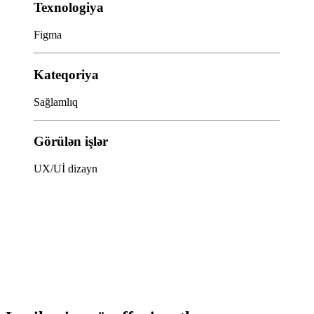
Texnologiya
Figma
Kateqoriya
Sağlamlıq
Görülən işlər
UX/Uİ dizayn