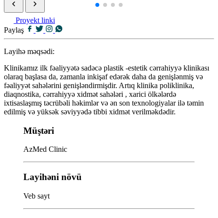
Proyekt linki
Paylaş
Layihə məqsədi:
Klinikamız ilk fəaliyyətə sadəcə plastik -estetik cərrahiyyə klinikası
olaraq başlasa da, zamanla inkişaf edərək daha da genişlənmiş və
fəaliyyət sahələrini genişləndirmişdir. Artıq klinika poliklinika,
diaqnostika, cərrahiyyə xidmət sahələri , xarici ölkələrdə
ixtisaslaşmış təcrübəli həkimlər və ən son texnologiyalar ilə təmin
edilmiş və yüksək səviyyədə tibbi xidmət verilməkdədir.
Müştəri
AzMed Clinic
Layihəni növü
Veb sayt