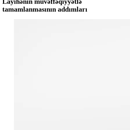
Layihənin müvəffəqiyyətlə
tamamlanmasının addımları